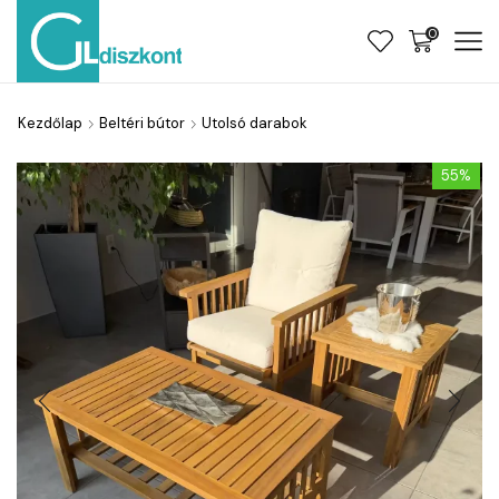
0
Kezdőlap
Beltéri bútor
Utolsó darabok
55%