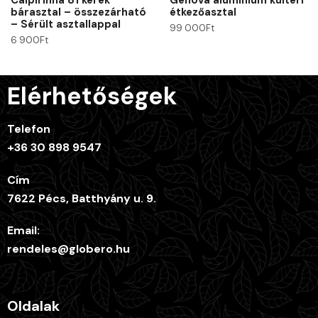
bárasztal – összezárható
étkezőasztal
– Sérült asztallappal
99 000
Ft
6 900
Ft
Elérhetőségek
Telefon
+36 30 898 9547
Cím
7622 Pécs, Batthyány u. 9.
Email:
rendeles@globero.hu
Oldalak