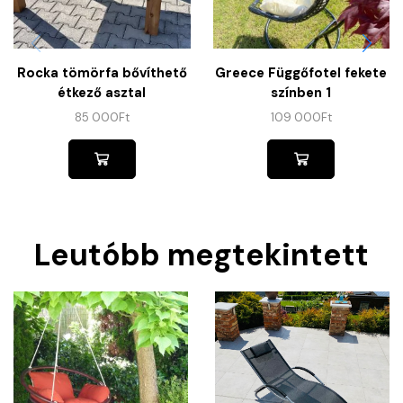
Rocka tömörfa bővíthető
Greece Függőfotel fekete
étkező asztal
színben 1
85 000
Ft
109 000
Ft
Leutóbb megtekintett