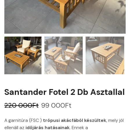
Santander Fotel 2 Db Asztallal
220 000
Ft
99 000
Ft
A garnitúra (FSC )
trópusi akácfából készültek
, mely jól
ellenáll az
időjárás hatásainak
. Ennek a