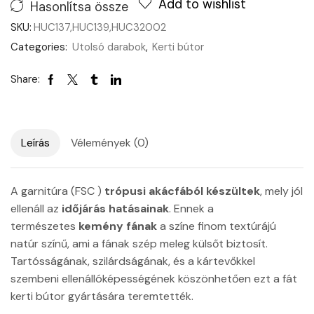
Add to wishlist
Hasonlítsa össze
SKU:
HUC137,HUC139,HUC32002
Categories:
Utolsó darabok
,
Kerti bútor
Share:
Leírás
Vélemények (0)
A garnitúra (FSC )
trópusi akácfából készültek
, mely jól
ellenáll az
időjárás hatásainak
. Ennek a
természetes
kemény fának
a színe finom textúrájú
natúr színű, ami a fának szép meleg külsőt biztosít.
Tartósságának, szilárdságának, és a kártevőkkel
szembeni ellenállóképességének köszönhetően ezt a fát
kerti bútor gyártására teremtették.