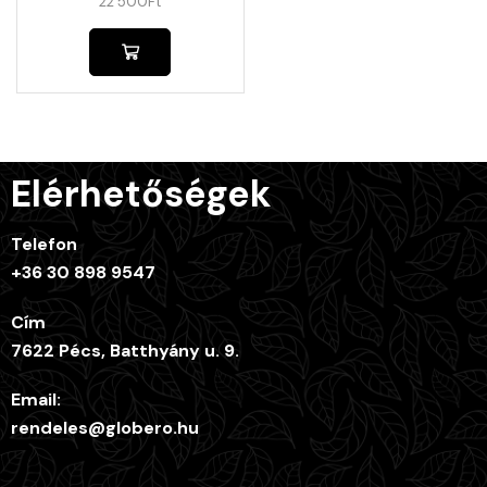
22 500
Ft
Elérhetőségek
Telefon
+36 30 898 9547
Cím
7622 Pécs, Batthyány u. 9.
Email:
rendeles@globero.hu