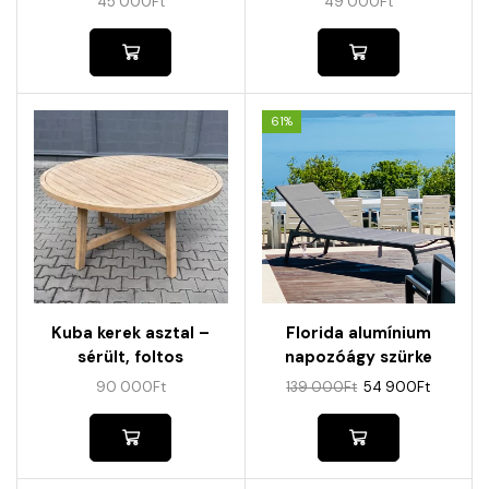
45 000
Ft
49 000
Ft
61%
Kuba kerek asztal –
Florida alumínium
sérült, foltos
napozóágy szürke
színben SÉRÜLT
90 000
Ft
139 000
Ft
54 900
Ft