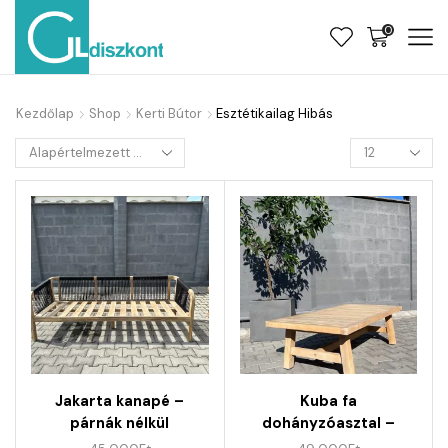
0
Kezdőlap
Shop
Kerti Bútor
Esztétikailag Hibás
Jakarta kanapé –
Kuba fa
párnák nélkül
dohányzóasztal –
sérült