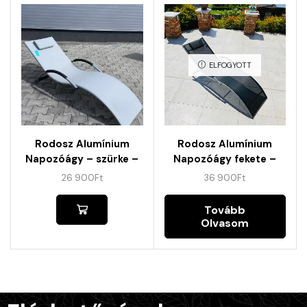
ELFOGYOTT
Rodosz Alumínium
Rodosz Alumínium
Napozóágy – szürke –
Napozóágy fekete –
Mintadarab
mintadarab kis
26 900
Ft
36 900
Ft
esztétikai hibákkal
Tovább
Olvasom