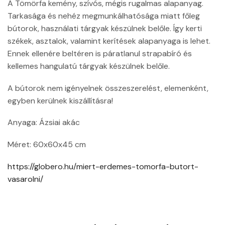
A Tömörfa kemény, szívós, mégis rugalmas alapanyag.
Tarkasága és nehéz megmunkálhatósága miatt főleg
bútorok, használati tárgyak készülnek belőle. Így kerti
székek, asztalok, valamint kerítések alapanyaga is lehet.
Ennek ellenére beltéren is páratlanul strapabíró és
kellemes hangulatú tárgyak készülnek belőle.
A bútorok nem igényelnek összeszerelést, elemenként,
egyben kerülnek kiszállításra!
Anyaga: Ázsiai akác
Méret: 60x60x45 cm
https://globero.hu/miert-erdemes-tomorfa-butort-
vasarolni/