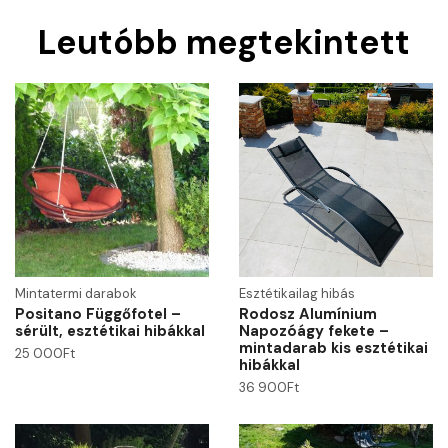
Leutóbb megtekintett
Mintatermi darabok
Esztétikailag hibás
Positano Függőfotel –
Rodosz Alumínium
sérült, esztétikai hibákkal
Napozóágy fekete –
mintadarab kis esztétikai
25 000
Ft
hibákkal
36 900
Ft