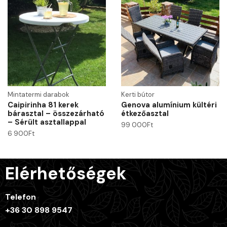
Mintatermi darabok
Kerti bútor
Caipirinha 81 kerek
Genova alumínium kültéri
bárasztal – összezárható
étkezőasztal
– Sérült asztallappal
99 000
Ft
6 900
Ft
Elérhetőségek
Telefon
+36 30 898 9547