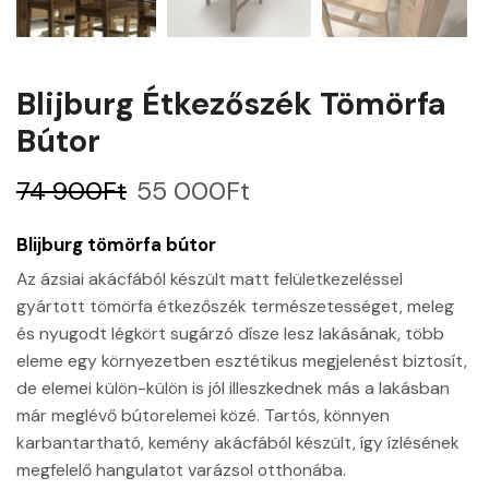
Blijburg Étkezőszék Tömörfa
Bútor
74 900
Ft
55 000
Ft
Blijburg tömörfa bútor
Az ázsiai akácfából készült matt felületkezeléssel
gyártott tömörfa étkezőszék természetességet, meleg
és nyugodt légkört sugárzó dísze lesz lakásának, több
eleme egy környezetben esztétikus megjelenést biztosít,
de elemei külön-külön is jól illeszkednek más a lakásban
már meglévő bútorelemei közé. Tartós, könnyen
karbantartható, kemény akácfából készült, így ízlésének
megfelelő hangulatot varázsol otthonába.