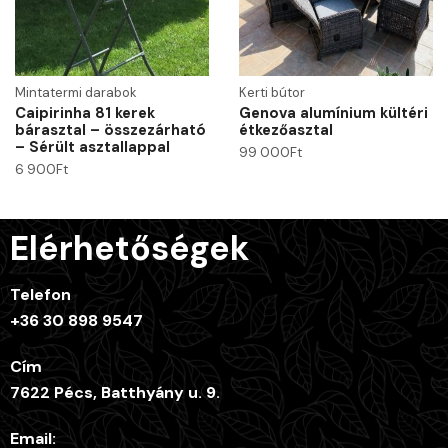
Mintatermi darabok
Kerti bútor
Caipirinha 81 kerek
Genova alumínium kültéri
bárasztal – összezárható
étkezőasztal
– Sérült asztallappal
99 000
Ft
6 900
Ft
Elérhetőségek
Telefon
+36 30 898 9547
Cím
7622 Pécs, Batthyány u. 9.
Email: