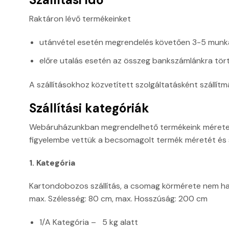
Raktáron lévő termékeinket
utánvétel esetén megrendelés követően 3-5 munk
előre utalás esetén az összeg bankszámlánkra tört
A szállításokhoz közvetített szolgáltatásként szállí
Szállítási kategóriák
Webáruházunkban megrendelhető termékeink méretei j
figyelembe vettük a becsomagolt termék méretét és sú
1. Kategória
Kartondobozos szállítás, a csomag körmérete nem ha
max. Szélesség: 80 cm, max. Hosszúság: 200 cm
1/A Kategória – 5 kg alatt