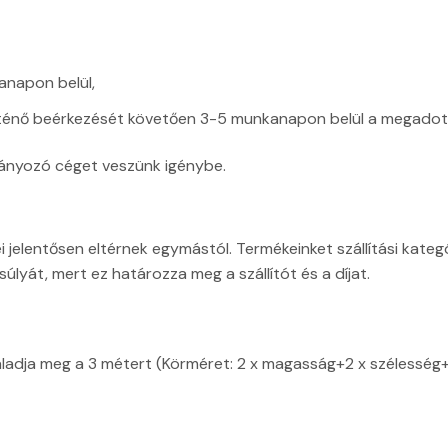
anapon belül,
énő beérkezését követően 3-5 munkanapon belül a megadott szá
tmányozó céget veszünk igénybe.
elentősen eltérnek egymástól. Termékeinket szállítási kateg
lyát, mert ez határozza meg a szállítót és a díjat.
ladja meg a 3 métert (Körméret: 2 x magasság+2 x szélesség+