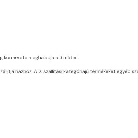
ag körmérete meghaladja a 3 métert
zállítja házhoz. A 2. szállítási kategóriájú termékeket egyéb sz