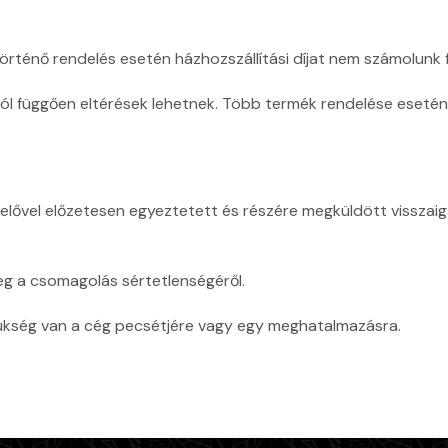
örténő rendelés esetén házhozszállítási díjat nem számolunk f
ától függően eltérések lehetnek. Több termék rendelése eset
vel előzetesen egyeztetett és részére megküldött visszaigazolt
g a csomagolás sértetlenségéről.
ükség van a cég pecsétjére vagy egy meghatalmazásra.