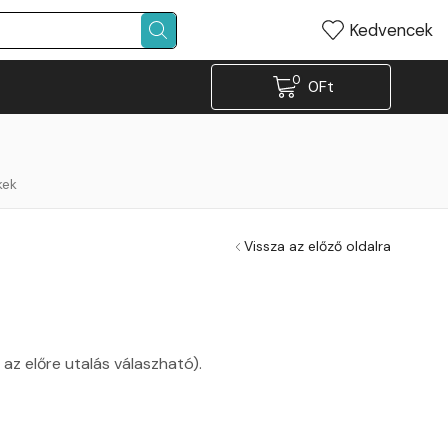
Kedvencek
0
0
Ft
kek
Vissza az előző oldalra
z előre utalás válaszható).