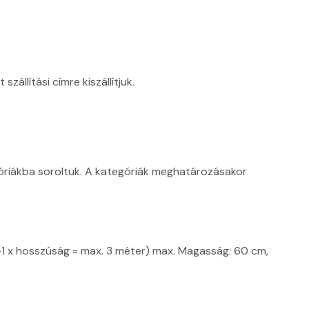
llítási címre kiszállítjuk.
óriákba soroltuk. A kategóriák meghatározásakor
1 x hosszúság = max. 3 méter) max. Magasság: 60 cm,