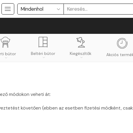
Kiegészítők
Beltéri bútor
rti bútor
Akciós termé
ező módokon veheti át:
eztetést követően (ebben az esetben fizetési módként, csak a