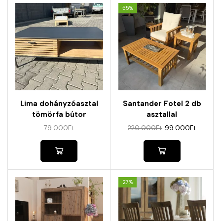
55%
Lima dohányzóasztal
Santander Fotel 2 db
tömörfa bútor
asztallal
79 000
Ft
220 000
Ft
99 000
Ft
27%