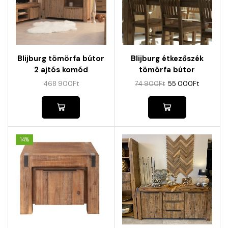
Blijburg tömörfa bútor
Blijburg étkezőszék
2 ajtós komód
tömörfa bútor
468 900
Ft
74 900
Ft
55 000
Ft
14%