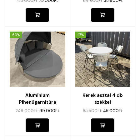
125 000
Ft
75 000
Ft
64 900
Ft
38 900
Ft
60%
47%
Alumínium
Kerek asztal 4 db
Pihenőgarnitúra
székkel
Árnyékolóval
249 000
Ft
99 000
Ft
85 500
Ft
45 000
Ft