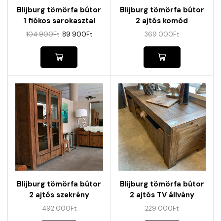
Blijburg tömörfa bútor
Blijburg tömörfa bútor
1 fiókos sarokasztal
2 ajtós komód
104 900
Ft
89 900
Ft
369 000
Ft
Blijburg tömörfa bútor
Blijburg tömörfa bútor
2 ajtós szekrény
2 ajtós TV állvány
492 000
Ft
229 000
Ft