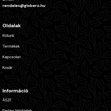
rendeles@globero.hu
Oldalak
Rólunk
Termékek
Kapcsolat
Kosár
Információ
ÁSZF
Fietési feltételek