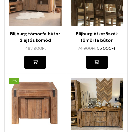
Blijburg tömörfa bútor
Blijburg étkezőszék
2 ajtós komód
tömörfa bútor
468 900
Ft
74 900
Ft
55 000
Ft
14%