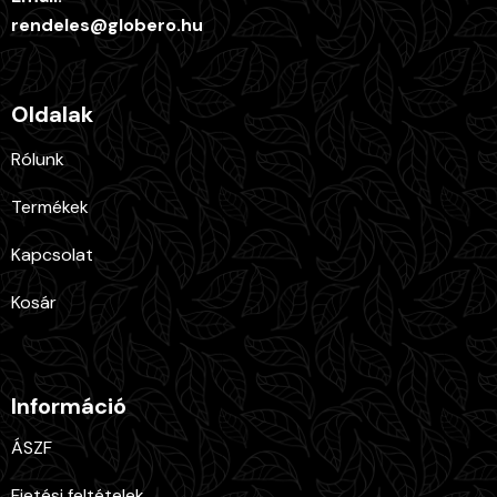
rendeles@globero.hu
Oldalak
Rólunk
Termékek
Kapcsolat
Kosár
Információ
ÁSZF
Fietési feltételek