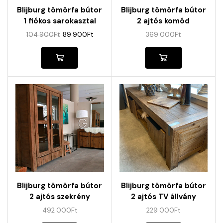
Blijburg tömörfa bútor
Blijburg tömörfa bútor
1 fiókos sarokasztal
2 ajtós komód
104 900
Ft
89 900
Ft
369 000
Ft
Blijburg tömörfa bútor
Blijburg tömörfa bútor
2 ajtós szekrény
2 ajtós TV állvány
492 000
Ft
229 000
Ft