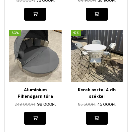
125 000
Ft
75 000
Ft
64 900
Ft
38 900
Ft
60%
47%
Alumínium
Kerek asztal 4 db
Pihenőgarnitúra
székkel
Árnyékolóval
249 000
Ft
99 000
Ft
85 500
Ft
45 000
Ft