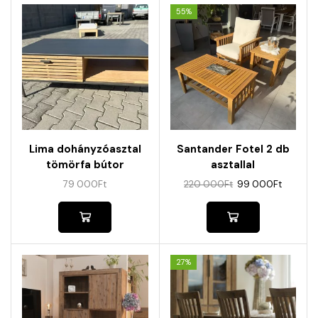
55%
Lima dohányzóasztal
Santander Fotel 2 db
tömörfa bútor
asztallal
79 000
Ft
220 000
Ft
99 000
Ft
27%